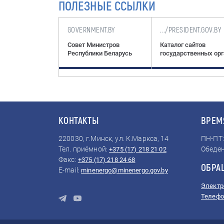
ПОЛЕЗНЫЕ ССЫЛКИ
NT.GOV.BY
GOVERNMENT.BY
.../PRESIDENT.GOV.BY
Президента
Совет Министров
Каталог сайтов
ики Беларусь
Республики Беларусь
государственных ор
КОНТАКТЫ
ВРЕМ
220030, г.Минск, ул. К.Маркса, 14
ПН-ПТ: 
Тел. приёмной:
Обеден
+375 (17) 218 21 02
Факс:
+375 (17) 218 24 68
ОБРА
E-mail:
minenergo@minenergo.gov.by
Электр
Телефо