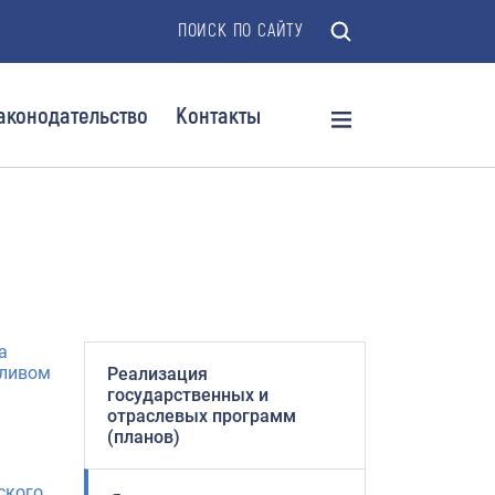
ПОИСК ПО САЙТУ
аконодательство
Контакты
а
пливом
Реализация
государственных и
отраслевых программ
(планов)
ского