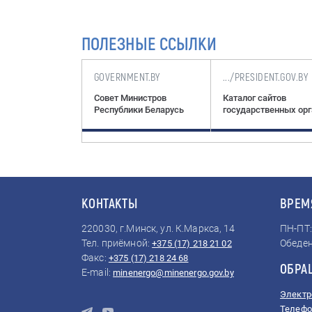
ПОЛЕЗНЫЕ ССЫЛКИ
NT.GOV.BY
GOVERNMENT.BY
.../PRESIDENT.GOV.BY
Президента
Совет Министров
Каталог сайтов
ики Беларусь
Республики Беларусь
государственных ор
КОНТАКТЫ
ВРЕМ
220030, г.Минск, ул. К.Маркса, 14
ПН-ПТ: 
Тел. приёмной:
Обеден
+375 (17) 218 21 02
Факс:
+375 (17) 218 24 68
ОБРА
E-mail:
minenergo@minenergo.gov.by
Электр
Телефо