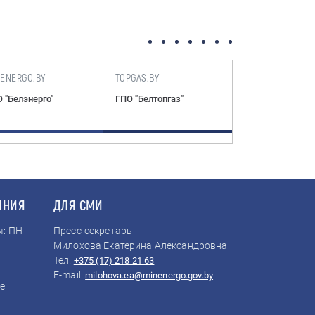
LENERGO.BY
TOPGAS.BY
ENERGODOC.BY
 "Белэнерго"
ГПО "Белтопгаз"
Нормативные т
документы по
электроэнергет
ИНИЯ
ДЛЯ СМИ
: ПН-
Пресс-секретарь
Милохова Екатерина Александровна
Тел.
+375 (17) 218 21 63
E-mail:
milohova.ea@minenergo.gov.by
е